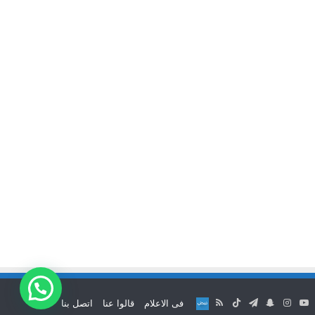
‫
‫YouTube
انستقرام
سناب
تيلقرام
‫TikTok
ملخص
نبض
فى الاعلام
قالوا عنا
اتصل بنا