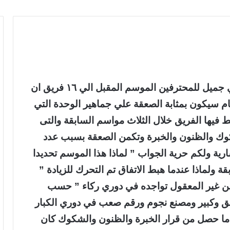
[/COLOR][JUSTIFY]قرار زيادة أندية دوري جميل للمحترفين الموسم المقبل الي ١٦ فريق ان
عام سيكون بمثابة الصعقة علي جماهير الوحدة التي
ط فيها الفريق خلال الثلاث مواسم السابقة والتى
وك والظنون والخبرة وتكمن الصعقة بسبب عدد
ارية ولكم حرية الجواب ” لماذا هذا الموسم تحديدا
قة ولماذا عندما هبط الاتفاق تم التحرك للزيادة ”
ه من غير المعقول تواجده في دوري ركاء ” حسب
يق وكبير ومصنع نجوم ورقم صعب في دوري الكبار
ن ما حصل من قرار الخبرة والظنون والشكوك كان