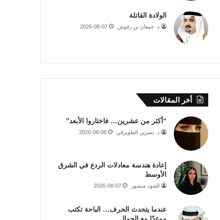
الولادة القاتلة
د. جمعان بن رقوش
2026-08-07
أخر المقالات
“أكثر من عشرين… فاختاروا الأبعد”
د. نسرين الطويرقي
2026-08-08
إعادة هندسة معادلات الردع في الشرق
الأوسط
العنود منصور
2026-08-07
عندما يتحدث الحرف… الباحة تكتب
موعدًا مع الجمال