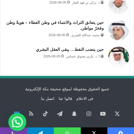
د. تركي بن فهد العيار
2026-08-05
حين يتعانق التراث والانتماء في وطن العطاء – هويةُ وطن
وفخرُ مواطن.
محمد عبدالله العمري
2026-08-05
حين ينضب النفط… يبقى العقل البشري
أ. د. بكري معتوق عساس
2026-08-05
جميع الحقوق محفوظة لموقع صحيفة مكة الإلكترونية
فى الاعلام
قالوا عنا
اتصل بنا
‫X
‫YouTube
انستقرام
سناب
تيلقرام
‫TikTok
ملخص
نبض
تشات
الموقع