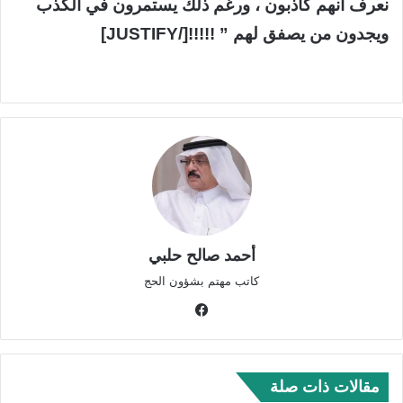
نعرف أنهم كاذبون ، ورغم ذلك يستمرون في الكذب
ويجدون من يصفق لهم ” !!!!![/JUSTIFY]
أحمد صالح حلبي
كاتب مهتم بشؤون الحج
في
سب
وك
مقالات ذات صلة