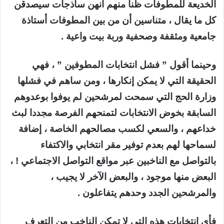
الخديعة للمطوفات ظنا منهم أنهن ساذجات سيصدقن
كل ما يقال ، متناسين أن من بين المطوفات أستاذة
جامعية ومثقفة وصحفية وربة بيت واعية .
وحينما أقول ” فشل انتخابات المطوفين ” ، فهي
الحقيقة التي لا يمكن إنكارها ، ومن ساهم في فشلها
وزارة الحج التي سمحت لمرشحين لم يوفوا بوعدوهم
السابقة بخوض الانتخابات لتمنحهم الفرصة مجددا لبث
خداعهم ، والسعي لكسب مصالحهم الخاصة ، إضافة
لسماحها لهم بعدم توفير مقر انتخابي والاكتفاء
بالتواصل مع الناخبين عبر مواقع التواصل الاجتماعي ! ،
البعض منها موجود ، والبعض الآخر لا يجيب ،
والمرشحين الجدد وحدهم يتفاعلون .
فأي انتخابات هذه التي لا تمكن الناخب من التعرف