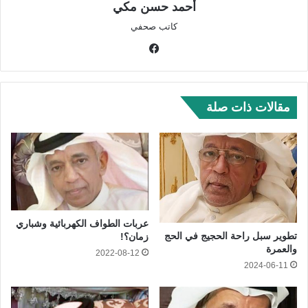
أحمد حسن مكي
كاتب صحفي
في
سب
وك
مقالات ذات صلة
عربات الطواف الكهربائية وشباري
تطوير سبل راحة الحجيج في الحج
زمان؟!
والعمرة
2022-08-12
2024-06-11