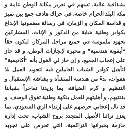
بشفافية عالية، تسهم في تعزيز مكانة الوطن عامة و
مكة البلد الحرام خاصة، في حراك هادف جمع بين تميز
و قداسة المكان و الزمان، في رسالة مضمونها الإبداع
بكوادر وطنية شابة من الذكور و الإناث، المشاركين
بجهود ملموسة في جميع مراحل المركاز، ليكون حقاً
“أيقونة هندسية” و محبرة لإنجازات الوطن، و قد حاز
على إعجاب الجميع، و إن جاز لي القول بأنه “أكاديمية”
لتأهيل كوادر الشباب العاملين فيه لتجويد العمل بلا
هفوات، بدءً من هندسة المنشأة و بشاشة الإستقبال و
التنظيم و كرم الضيافة، بما يزيدنا تفاخراً بشبابنا
بفئتيهم، و أهليتهم للعمل بنكهة وطنية تفوق الوصف، و
قد نال إعجابي حرصهم على إرتداء الزي السعودي، بما
يعزز تراثنا الأصيل المتجدد بروح الشباب، تحت إدارة
حازمة بخبراتها التراكمية، التي تحرص على تجويد