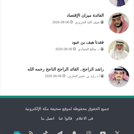
الفائدة ميزان الإقتصاد
ضيف الله الحريري
2026-08-06
فقدنا هيف بن عبود
د. صالح الحمادي
2026-08-06
راشد الراجح.. القائد الراجح الناجح رحمه الله
أ.د زايد بن عجير الحارثي
2026-08-06
جميع الحقوق محفوظة لموقع صحيفة مكة الإلكترونية
فى الاعلام
قالوا عنا
اتصل بنا
‫X
‫YouTube
انستقرام
سناب
تيلقرام
‫TikTok
ملخص