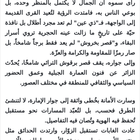
رأى سموه أن الجمال لا يكتمل بالمنظر وحده، بل
بوعي الناس به، فامتدت الرؤية لتُعيد القرى القديمة
إلى الواجهة، فـ”ذي عين” لم تعد مجرد أطلال بل نافذة
حيّة على تاريخٍ ما زالت عينه الحجرية تروي أسرار
البقاء، و”قصر بخروش” لم يعد فقط برجاً شامخاً، بل
صار رمزًا للمقاومة والكرامة والعزّة.
وإلى جواره، يقف قصر برقوش التراثي شامخًا، يُحدّث
الزائر عن فنون العمارة الجبلية وعمق الحضور
السياسي والثقافي للمنطقة في مختلف العصور.
وسارت الأمانة بخُطى واثقة إلى جوار الإمارة، لا لتنشئ
الطرق فحسب، بل لتُعبّد المسارات نحو مستقبل
تُحفظ فيه الهوية وتُصان فيه التفاصيل.
عادت الغابات تستقبل الزوّار، وارتدت الحدائق مثل