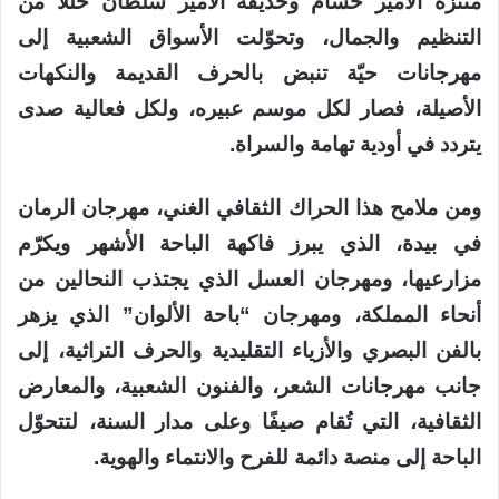
منتزه الأمير حسام وحديقة الأمير سلطان حللًا من
التنظيم والجمال، وتحوّلت الأسواق الشعبية إلى
مهرجانات حيّة تنبض بالحرف القديمة والنكهات
الأصيلة، فصار لكل موسم عبيره، ولكل فعالية صدى
يتردد في أودية تهامة والسراة.
ومن ملامح هذا الحراك الثقافي الغني، مهرجان الرمان
في بيدة، الذي يبرز فاكهة الباحة الأشهر ويكرّم
مزارعيها، ومهرجان العسل الذي يجتذب النحالين من
أنحاء المملكة، ومهرجان “باحة الألوان” الذي يزهر
بالفن البصري والأزياء التقليدية والحرف التراثية، إلى
جانب مهرجانات الشعر، والفنون الشعبية، والمعارض
الثقافية، التي تُقام صيفًا وعلى مدار السنة، لتتحوّل
الباحة إلى منصة دائمة للفرح والانتماء والهوية.