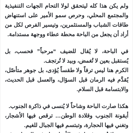
ولم يكن هذا كله ليتحقق لولا التحام الجهات التنفيذية
والمجتمع المحلي، وحرص سمو الأمير على استنهاض
طاقات الشباب والمستثمرين، وتيسير الفرص لكل من
أراد أن يجعل من الباحة محطة عطاء ووجهة مستدامة.
في الباحة، لا يُقال للضيف “مرحباً” فحسب، بل
يُستقبل بعين لا تُغمض، وبيد لا تُرتجف.
الكرم هنا ليس ترفاً ولا طقساً يُؤدى، بل جوهر متأصّل،
يُقدَّم فيه الرمان قبل السؤال، والعسل قبل الحديث،
والابتسامة قبل السلام.
هكذا صارت الباحة وشاحاً لا يُنسى في ذاكرة الجنوب.
أيقونة الجنوب وقلادة الوطن… ترقص فيها الأشجار،
وتغني فيها الحجارة، وتبتسم فيها الجبال للغيم.