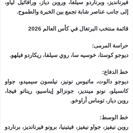
فيرنانديز، وبرناردو سيلفا، وروبن دياز، ورافائيل لياو،
إلى جانب عناصر شابة تجمع بين الخبرة والطموح.
قائمة منتخب البرتغال في كأس العالم 2026
حراسة المرمى:
ديوجو كوستا، خوسيه سا، روي سيلفا، ريكاردو فيلهو.
خط الدفاع:
ديوجو دالوت، ماتيوس نونيز، نيلسون سيميدو، جواو
كانسيلو، نونو مينديز، جونزالو إيناسيو، ريناتو فيجا،
روبن دياز، توماس أراوخو.
خط الوسط:
روبن نيفيز، جواو نيفيز، فيتينيا، برونو فيرنانديز، برناردو