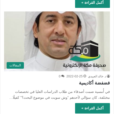
أكمل القراءة »
المقالات
د. خالد العييدي
2022-02-25
0
فضفضة أكاديمية
في أُمسية ضمت أصدقاء من طلاب الدراسات العليا في تخصصات
مختلفة، كان سؤالي لأحدهم “وش سويت في موضوع البحث؟” كفيلًا…
أكمل القراءة »