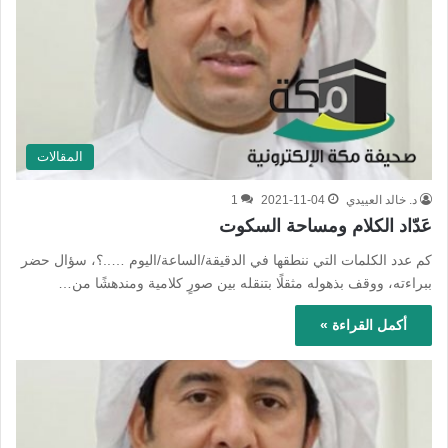
المقالات
د. خالد العييدي
2021-11-04
1
عَدّاد الكلام ومساحة السكوت
كم عدد الكلمات التي ننطقها في الدقيقة/الساعة/اليوم …..؟، سؤال حضر
ببراءته، ووقف بذهوله مثقلًا بتنقله بين صورٍ كلامية ومندهشًا من…
أكمل القراءة »