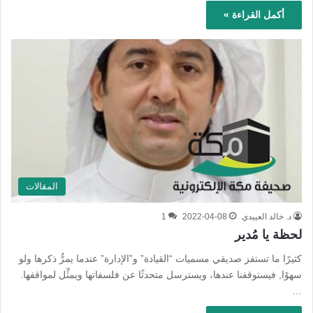
أكمل القراءة »
المقالات
د. خالد العييدي
2022-04-08
1
لحظة يا مُدير
كثيرًا ما تستفز صديقي مسميات “القيادة” و”الإدارة” عندما يمرُّ ذكرها ولو
سهوًا, فيستوقفنا عندها، ويسترسل متحدثًا عن فلسفاتها ويمثِّل لمواقفها.
…