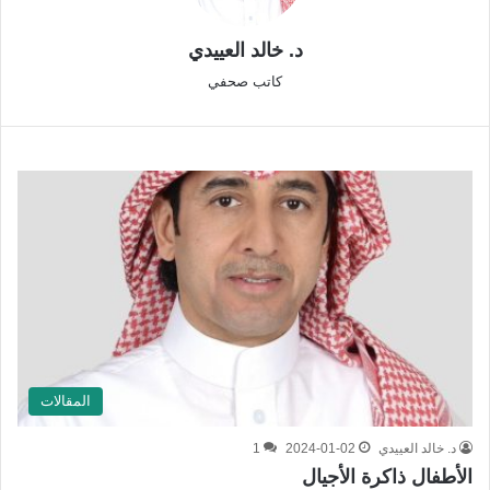
د. خالد العييدي
كاتب صحفي
المقالات
د. خالد العييدي
2024-01-02
1
الأطفال ذاكرة الأجيال