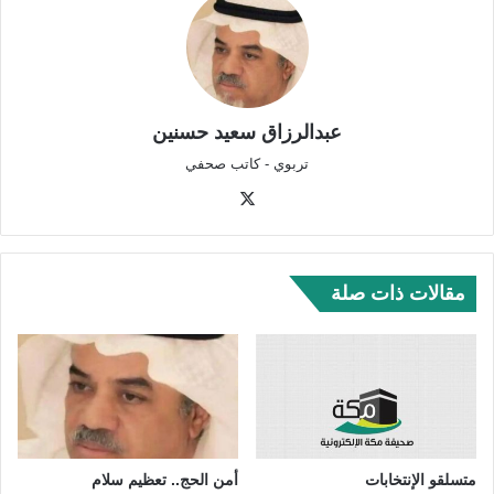
عبدالرزاق سعيد حسنين
تربوي - كاتب صحفي
‫X
مقالات ذات صلة
متسلقو الإنتخابات
أمن الحج.. تعظيم سلام