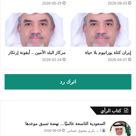
2026-05-25
2026-08-03
إيران كتلة يورانيوم بلا حياة
مركاز البلد الأمين .. أيقونة إرتكاز
2026-02-24
2026-04-07
اترك رد
كتاب الرأي
السعودية التاسعة عالميًا… نهضة تسبق موعدها
أ. د. بكري معتوق عساس
2026-08-09