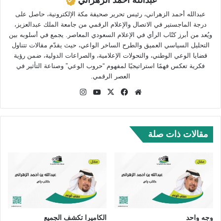
عبدالله أحمد الزهراني، رئيس تحرير صحيفة مكة الإلكترونية، حاصل على
درجة الماجستير في الاتصال والإعلام الرقمي من جامعة الملك عبدالعزيز،
ويُعد من أبرز كتّاب الرأي في الإعلام السعودي المعاصر. يجمع في أسلوبه بين
التحليل السياسي العميق والطرح الساخر الواعي، حيث يقدّم مقالات تتناول
قضايا الوعي الوطني، والتحولات الإعلامية، والصراعات الدولية، ضمن رؤية
فكرية تعكس فهمًا استراتيجيًا لمفهوم “حروب الوعي” وصناعة التأثير في
العصر الرقمي.
موق
في
‫X
‫Yo
انس
ع
سب
uTu
تقر
الوي
وك
be
ام
ب
مقالات ذات صلة
وجه واحد
الكاميرا تكشف الجميع