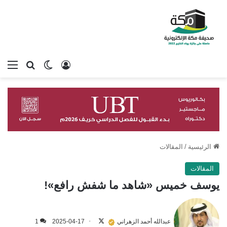
تسجيل الدخول
بحث عن
الوضع المظلم
الق
الرئيسية
/
المقالات
المقالات
يوسف خميس «شاهد ما شفش رافع»!
تابع
على
عبدالله أحمد الزهراني
2025-04-17
1