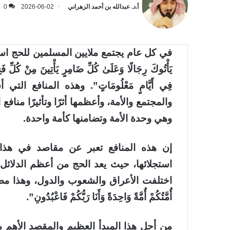
أ.د. عبدالله بن أحمد الزهراني
2026-06-02
0
في كل عام يجتمع ملايين المسلمين للحج استجابةً ل
فِي أَيَّامٍ مَعْلُومَاتٍ”. وهذه المنافع ال
والمجتمع والأمة، وأعظمها أثرًا وتأثيرًا منا
وهي وحدة الأمة وتضامنها كأمة واحدة.
إن هذه المنافع تعبر عن مقاصد في هذا 
استجلائها، حيث يعد الحج من أعظم الدلائل 
اختلفت الأعراق والشعوب والدول، وهذا مضمون
أُمَّتُكُمْ أُمَّةً وَاحِدَةً وَأَنَا رَبُّكُمْ فَاعْبُدُونِ”.
من أجل هذا المبدأ العظيم والمقصد الأهم 