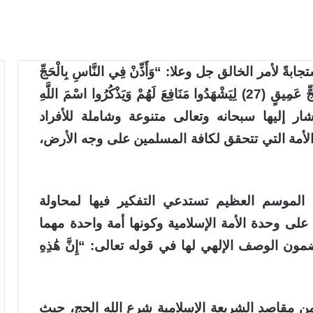
أمر الخالق جل وعلا: “وَأَذِّنْ فِي النَّاسِ بِالْحَجِّ
يَأْتُوكَ رِجَالًا وَعَلَىٰ كُلِّ ضَامِرٍ يَأْتِينَ مِنْ كُلِّ فَجٍّ عَمِيقٍ (27) لِيَشْهَدُوا مَنَافِعَ لَهُمْ وَيَذْكُرُوا اسْمَ اللَّهِ
تي أشار إليها سبحانه وتعالى متنوعة وشاملة للأفراد
فع الأمة التي تتحقق لكافة المسلمين على وجه الأرض،
الموسم العظيم تستدعي التفكير فيها لمحاولة
على وحدة الأمة الإسلامية وكونها أمة واحدة مهما
 الوصف الإلهي لها في قوله تعالى: “إِنَّ هَٰذِهِ
من مقاصد الشريعة الإسلامية شرع الله الحج، حيث