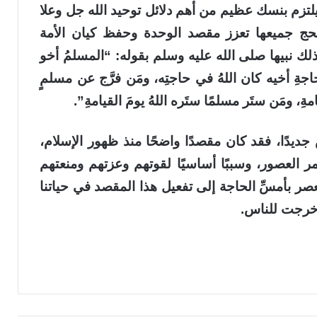
لتزم بنسك عظيم من أهم دلائل توحيد الله جل وعلا
حج جميعها تعزز مقصد الوحدة وحفظ كيان الأمة
 ذلك نبيها صلى الله عليه وسلم بقوله: “المسلمُ أخو
حاجةِ أخيه كان اللهُ في حاجتِه، ومَن فرَّج عن مسلمٍ
قيامةِ، ومَن ستَر مسلمًا ستَره اللهُ يومَ القيامةِ”.
يدًا، فقد كان مقصدًا واضحًا منذ ظهور الإسلام،
ر العصور، وسببًا أساسيًا لقوتهم وعزتهم ومنعتهم
ر بأمسِّ الحاجة إلى تفعيل هذا المقصد في حياتنا
 أخرجت للناس.