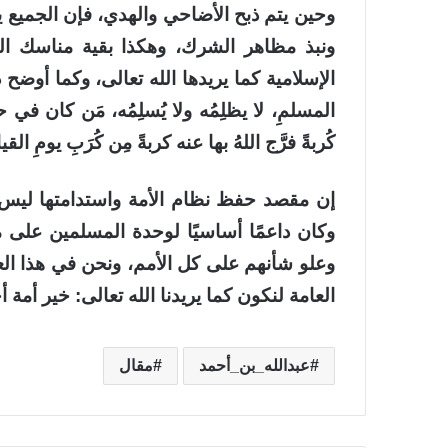
وحين يتم ذبح الأضاحي والهدي، فإن الجميع ي
ونبذ مظاهر الشرك، وهكذا بقية مناسك ال
الإسلامية كما يريدها الله تعالى، وكما أوضح
المسلمِ، لا يظلِمُه ولا يُسلِمُه، مَن كان في 
كُربةً فرَّج اللهُ بها عنه كربةً مِن كُرَبِ يومِ ال
إن مقصد حفظ نظام الأمة واستدامتها ليس جد
وكان داعمًا أساسيًا لوحدة المسلمين على م
وعلو شأنهم على كل الأمم، ونحن في هذا العص
العامة لنكون كما يريدنا الله تعالى: خير أمة
عبدالله_بن_أحمد
مقال