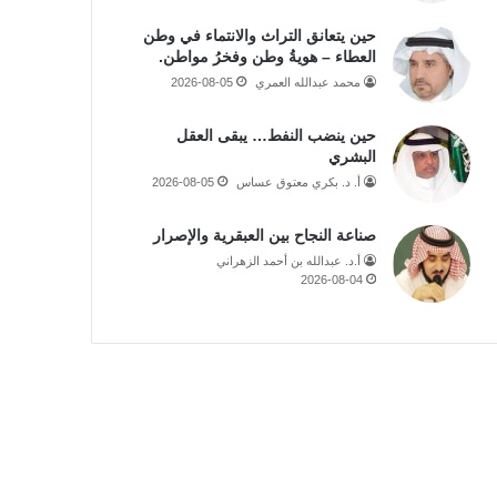
حين يتعانق التراث والانتماء في وطن
العطاء – هويةُ وطن وفخرُ مواطن.
محمد عبدالله العمري
2026-08-05
حين ينضب النفط… يبقى العقل
البشري
أ. د. بكري معتوق عساس
2026-08-05
صناعة النجاح بين العبقرية والإصرار
أ.د. عبدالله بن أحمد الزهراني
2026-08-04